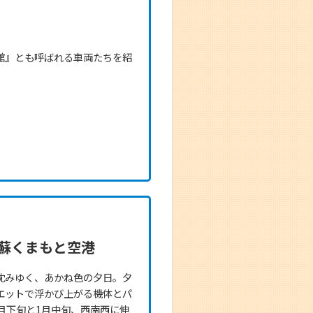
館』とも呼ばれる車両たちを紹
蘇くまもと空港
沈みゆく、あかね色の夕日。夕
エットで浮かび上がる機体とパ
月下旬と1月中旬、西南西に伸