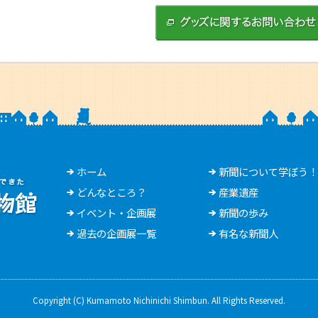
ホーム
新聞について学ぼう！
どんなところ？
産業遺産
イベント・企画展
新聞の歩み
過去の企画展一覧
有名な新聞人
Copyright (C) Kumamoto Nichinichi Shimbun. All Rights Reserved.