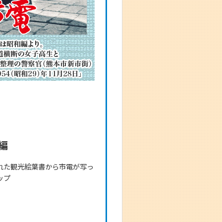
編
れた観光絵葉書から市電が写っ
ップ