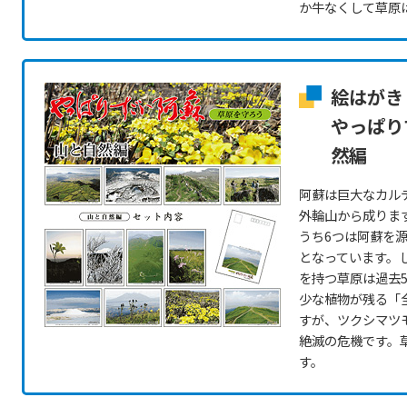
か牛なくして草原
絵はがき
やっぱり
然編
阿蘇は巨大なカル
外輪山から成りま
うち6つは阿蘇を
となっています。
を持つ草原は過去
少な植物が残る「
すが、ツクシマツ
絶滅の危機です。
す。