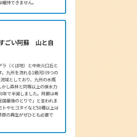
は維持できません。
すごい阿蘇 山と自
デラ（くぼ地）と中央火口丘と
す。九州を流れる1級河川9つの
源流域としており、九州の水瓶
しかし森林と同等以上の保水力
50年で半減しました。阿蘇は希
全国最後のとりで」と言われま
モトやヒゴタイなど50種以上は
草原の再生がぜひとも必要で