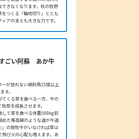
牧できなくなります。秋の牧野
帯をつくる「輪地切り」ととも
ティアの支えも大きな力です。
すごい阿蘇 あか牛
ターが登れない傾斜角15度以上
めます。
びてくる草を食べる一方、牛の
て牧草を成長させます。
して草を食べる体重500kg前
固めた等高線のような道が牛道
士」の放牧牛がいなければ草は
で飛び火の心配も増えます。あ