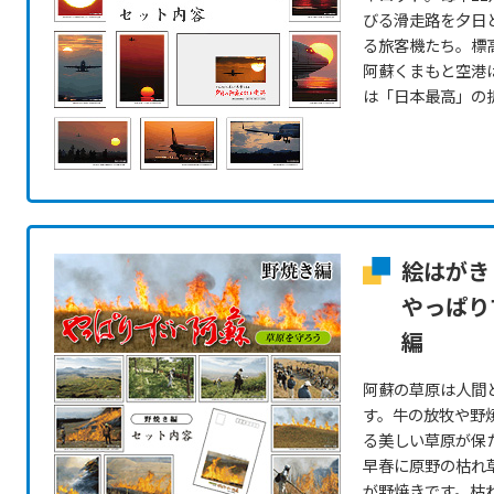
びる滑走路を夕日
る旅客機たち。標高
阿蘇くまもと空港
は「日本最高」の
絵はがき
やっぱり
編
阿蘇の草原は人間
す。牛の放牧や野
る美しい草原が保
早春に原野の枯れ
が野焼きです。枯