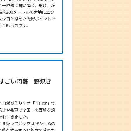
と一直線に舞い降り、飛び上が
約200メートルの大地に立つ
は夕日と絡めた撮影ポイントで
折り紙つきです。
すごい阿蘇 野焼き
と自然が作り出す「半自然」で
焼きや採草で全国一の面積を誇
たれてきました。
草を焼いて若草を芽吹かせるの
れ草を放置すると雑木の荒れた