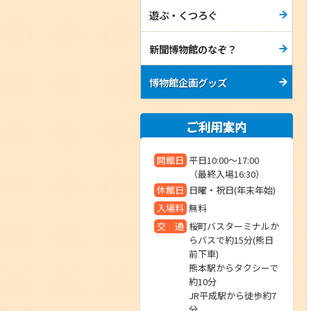
遊ぶ・くつろぐ
新聞博物館のなぞ？
博物館企画グッズ
開館日
平日10:00～17:00
（最終入場16:30）
休館日
日曜・祝日(年末年始)
入場料
無料
交 通
桜町バスターミナルか
らバスで約15分(熊日
前下車)
熊本駅からタクシーで
約10分
JR平成駅から徒歩約7
分