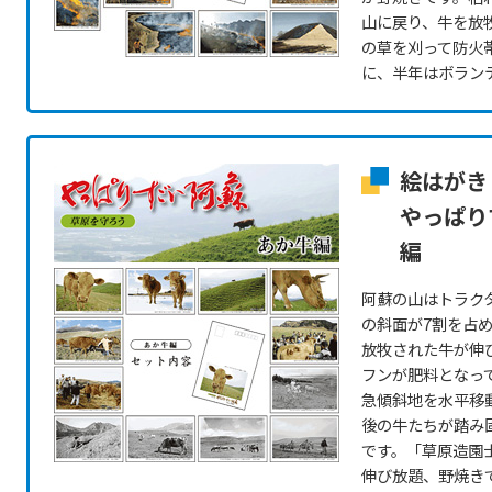
山に戻り、牛を放
の草を刈って防火
に、半年はボラン
絵はがき
やっぱり
編
阿蘇の山はトラク
の斜面が7割を占
放牧された牛が伸
フンが肥料となっ
急傾斜地を水平移動
後の牛たちが踏み
です。「草原造園
伸び放題、野焼き