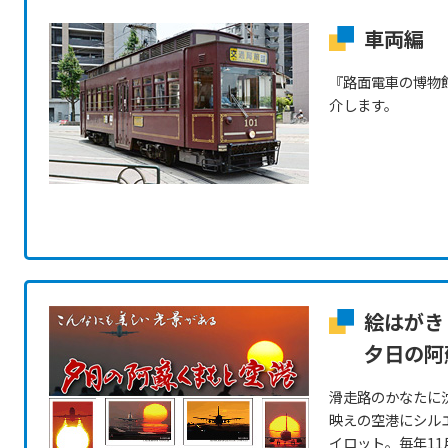
車両編
『路面電車の博物
介します。
絵はがき
夕日の阿
滑走路のかなたに
映えの空港にシル
イロット。毎年11